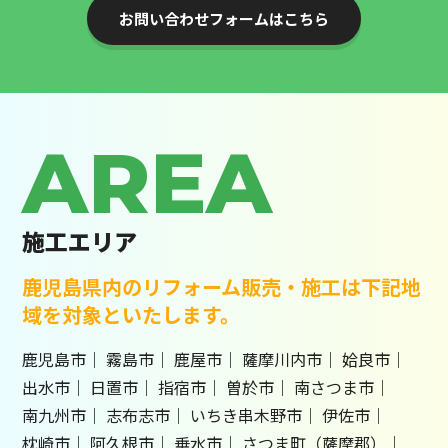
お問い合わせフォームはこちら
AREA
施工エリア
鹿児島県内のリフォーム販売・施工は下記地
域を対象といたします。
鹿児島市
霧島市
鹿屋市
薩摩川内市
姶良市
出水市
日置市
指宿市
曽於市
南さつま市
南九州市
志布志市
いちき串木野市
伊佐市
枕崎市
阿久根市
垂水市
さつま町（薩摩郡）