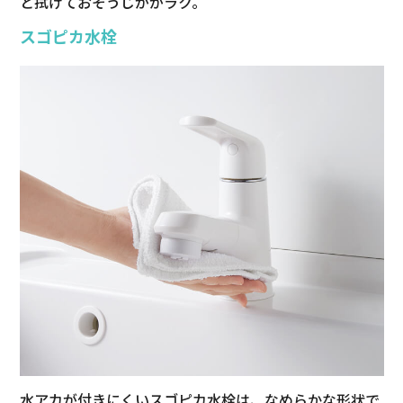
と拭けておそうじががラク。
スゴピカ水栓
水アカが付きにくいスゴピカ水栓は、なめらかな形状で