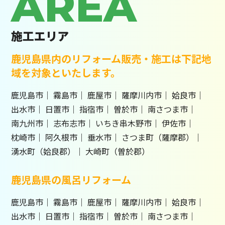
AREA
施工エリア
鹿児島県内のリフォーム販売・施工は下記地
域を対象といたします。
鹿児島市
霧島市
鹿屋市
薩摩川内市
姶良市
出水市
日置市
指宿市
曽於市
南さつま市
南九州市
志布志市
いちき串木野市
伊佐市
枕崎市
阿久根市
垂水市
さつま町（薩摩郡）
湧水町（姶良郡）
大崎町（曽於郡）
鹿児島県の風呂リフォーム
鹿児島市
霧島市
鹿屋市
薩摩川内市
姶良市
出水市
日置市
指宿市
曽於市
南さつま市